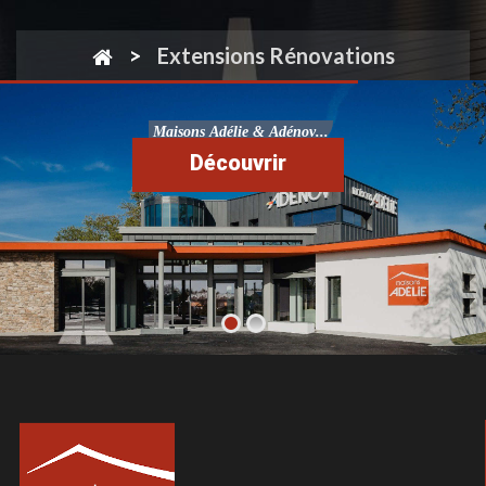
Extensions Rénovations
M
a
i
s
o
n
s
A
d
é
l
i
e
&
A
d
é
n
o
v
.
.
.
Découvrir