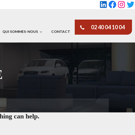
LinkedIn
Faceboo
Insta
Tw
02 40 04 10 04
QUI SOMMES-NOUS
CONTACT
E
hing can help.