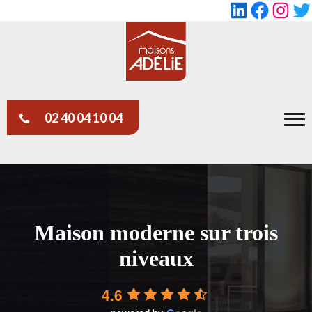
LinkedIn
Faceboo
Insta
Tw
02 40 04 10 04
Maison moderne sur trois
niveaux
4.6