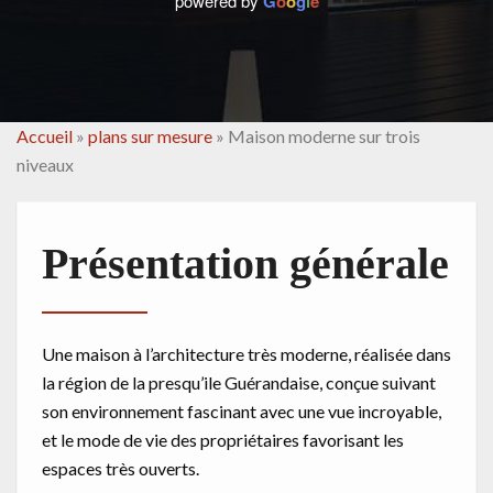
powered by
G
o
o
g
l
e
Accueil
»
plans sur mesure
»
Maison moderne sur trois
niveaux
Présentation générale
Une maison à l’architecture très moderne, réalisée dans
la région de la presqu’ile Guérandaise, conçue suivant
son environnement fascinant avec une vue incroyable,
et le mode de vie des propriétaires favorisant les
espaces très ouverts.