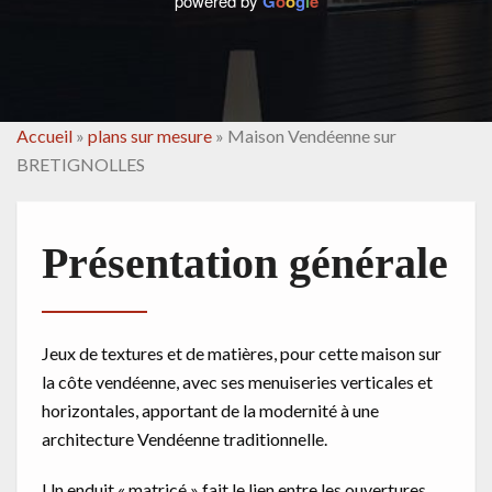
powered by
G
o
o
g
l
e
Accueil
»
plans sur mesure
»
Maison Vendéenne sur
BRETIGNOLLES
Présentation générale
Jeux de textures et de matières, pour cette maison sur
la côte vendéenne, avec ses menuiseries verticales et
horizontales, apportant de la modernité à une
architecture Vendéenne traditionnelle.
Un enduit « matricé » fait le lien entre les ouvertures