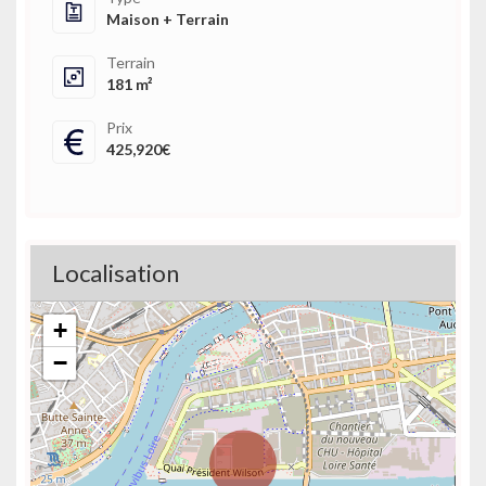
Maison + Terrain
Terrain
181 m²
Prix
425,920€
Localisation
+
−