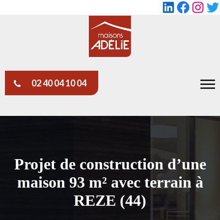
LinkedIn
Faceboo
Insta
Tw
02 40 04 10 04
Projet de construction d’une
maison 93 m² avec terrain à
REZE (44)