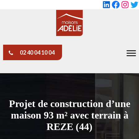
LinkedIn
Faceboo
Insta
Tw
02 40 04 10 04
Projet de construction d’une
maison 93 m² avec terrain à
REZE (44)