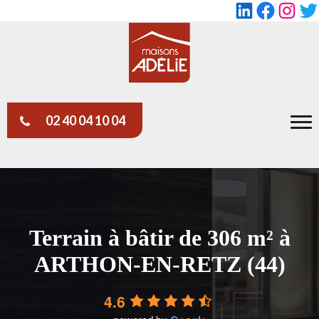
LinkedIn
Faceboo
Insta
Tw
02 40 04 10 04
Terrain à bâtir de 306 m² à
ARTHON-EN-RETZ (44)
4.6