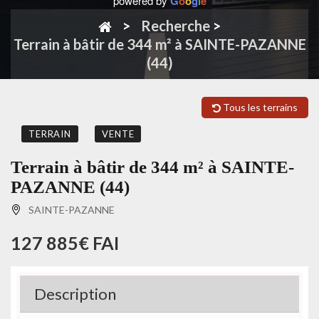
powered by
G
o
o
g
l
e
Recherche
>
Terrain à bâtir de 344 m² à SAINTE-PAZANNE
(44)
Tous les terrains
TERRAIN
VENTE
Terrain à bâtir de 344 m² à SAINTE-
PAZANNE (44)
SAINTE-PAZANNE
127 885€ FAI
Description