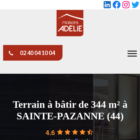
LinkedIn
Faceboo
Insta
Tw
02 40 04 10 04
Terrain à bâtir de 344 m² à
SAINTE-PAZANNE (44)
4.6