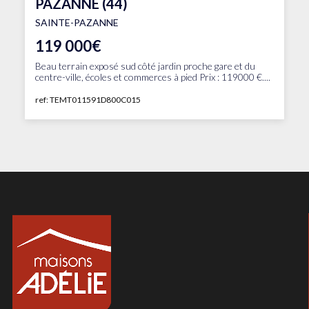
PAZANNE (44)
SAINTE-PAZANNE
119 000€
Beau terrain exposé sud côté jardin proche gare et du
centre-ville, écoles et commerces à pied Prix : 119000 €....
ref: TEMT011591D800C015