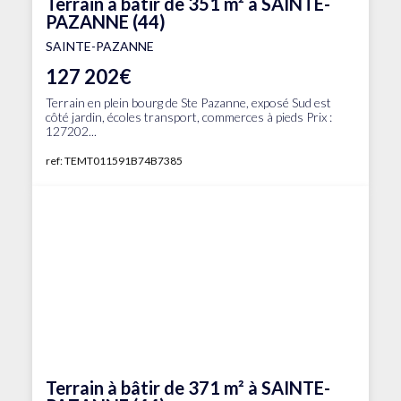
Terrain à bâtir de 351 m² à SAINTE-
PAZANNE (44)
SAINTE-PAZANNE
127 202€
Terrain en plein bourg de Ste Pazanne, exposé Sud est
côté jardin, écoles transport, commerces à pieds Prix :
127202...
ref: TEMT011591B74B7385
Terrain à bâtir de 371 m² à SAINTE-