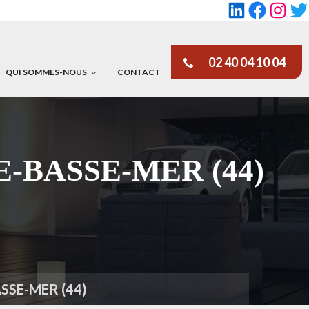
LinkedIn
Faceboo
Insta
Tw
02 40 04 10 04
QUI SOMMES-NOUS
CONTACT
LLE-BASSE-MER (44)
ASSE-MER (44)