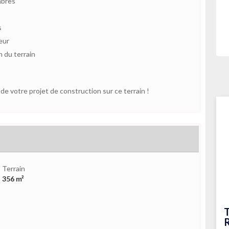
mbres
s
eur
 du terrain
e votre projet de construction sur ce terrain !
Terrain
356 m²
T