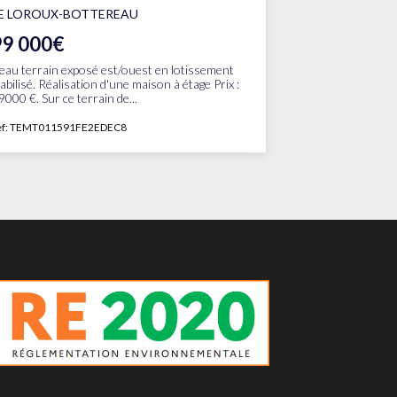
E LOROUX-BOTTEREAU
99 000€
eau terrain exposé est/ouest en lotissement
iabilisé. Réalisation d'une maison à étage Prix :
9000 €. Sur ce terrain de...
ef: TEMT011591FE2EDEC8