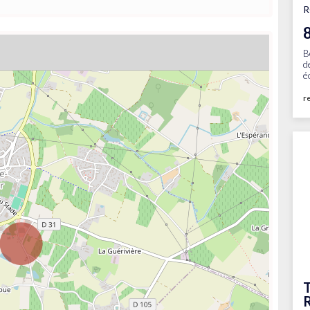
B
d
é
r
T