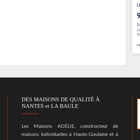
L
B
v
9
r
DES MAISONS DE QUALITÉ À
NANTES et LA BAULE
Les Maisons ADÉLIE, constructeur de
maisons individuelles à Haute-Goulaine et à