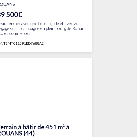
ROUANS
89 500€
eau terrain avec une belle façade et avec vu
égagé sur la campagne en plein bourg de Rouans
coles commerces...
ef: TEMT011591ED7688AE
errain à bâtir de 451 m² à
ROUANS (44)