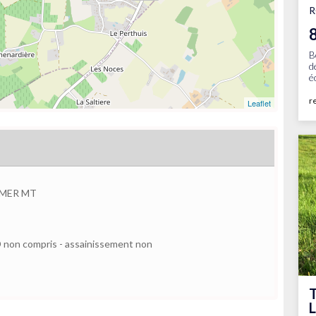
B
d
é
r
Leaflet
 MER MT
VRD non compris - assainissement non
T