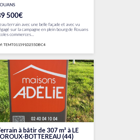
ROUANS
89 500€
eau terrain avec une belle façade et avec vu
égagé sur la campagne en plein bourg de Rouans
coles commerces...
ef: TEMT011591D255DBC4
errain à bâtir de 307 m² à LE
LOROUX-BOTTEREAU (44)