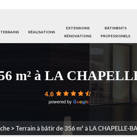
EXTENSIONS
BÂTIMENTS
 TERRAINS
RÉALISATIONS
RÉNOVATIONS
PROFESSIONELS
e 356 m² à LA CHAPE
4.6
powered by
G
o
o
g
l
e
che
>
Terrain à bâtir de 356 m² à LA CHAPELLE-B