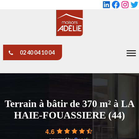
LinkedIn
Faceboo
Insta
Tw
02 40 04 10 04
Terrain à bâtir de 370 m² à LA
HAIE-FOUASSIERE (44)
4.6