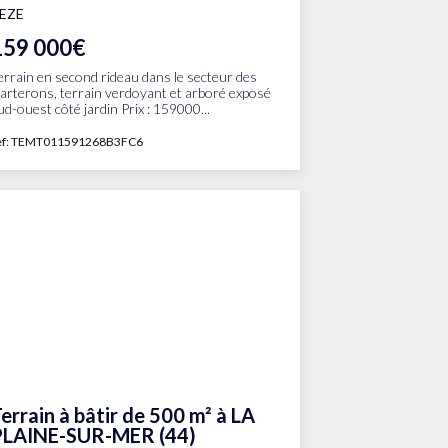
EZE
159 000€
errain en second rideau dans le secteur des
arterons, terrain verdoyant et arboré exposé
ud-ouest côté jardin Prix : 159000...
ef: TEMT011591268B3FC6
errain à bâtir de 500 m² à LA
PLAINE-SUR-MER (44)