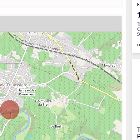
R
T
C
S
r
T