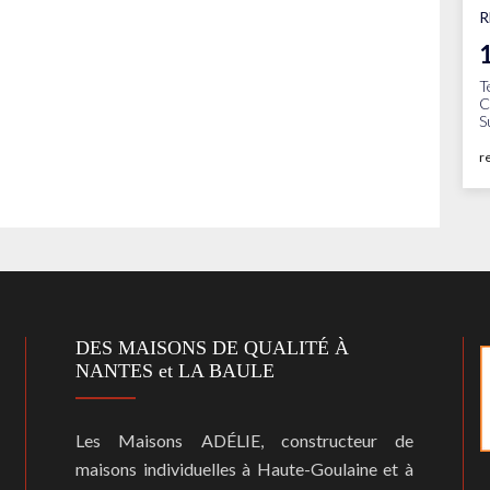
R
T
C
S
r
DES MAISONS DE QUALITÉ À
NANTES et LA BAULE
Les Maisons ADÉLIE, constructeur de
maisons individuelles à Haute-Goulaine et à