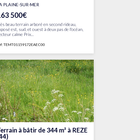
A PLAINE-SUR-MER
163 500€
rès beau terrain arboré en second rideau,
xposé est, sud, et ouest à deux pas de l'océan,
ecteur calme Prix...
ef: TEMT01159172EAEC00
errain à bâtir de 344 m² à REZE
44)