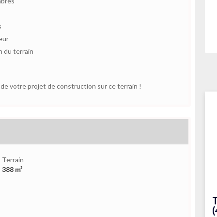
mbres
s
eur
 du terrain
e votre projet de construction sur ce terrain !
Terrain
388 m²
T
(