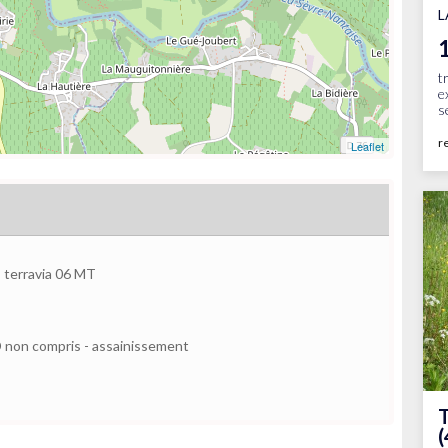
L
t
e
s
r
Leaflet
terravia 06 MT
VRD non compris - assainissement
T
(