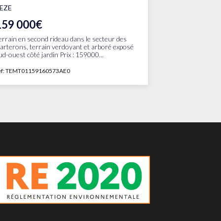
EZE
159 000€
errain en second rideau dans le secteur des
arterons, terrain verdoyant et arboré exposé
ud-ouest côté jardin Prix : 159000...
ef: TEMT01159160573AE0