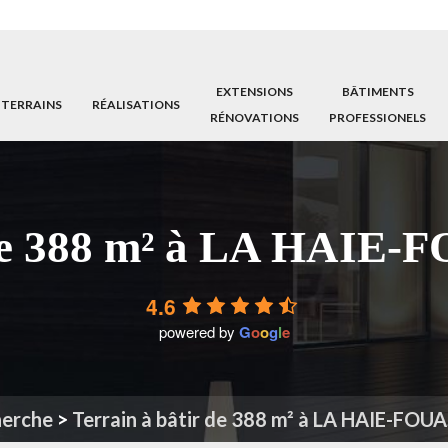
EXTENSIONS
BÂTIMENTS
 TERRAINS
RÉALISATIONS
RÉNOVATIONS
PROFESSIONELS
 de 388 m² à LA HAIE
4.6
powered by
G
o
o
g
l
e
erche
>
Terrain à bâtir de 388 m² à LA HAIE-FOU