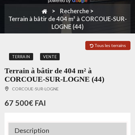
powered by
G
o
o
g
l
e
Recherche
>
Terrain à bâtir de 404 m² à CORCOUE-SUR-
LOGNE (44)
Tous les terrains
TERRAIN
VENTE
Terrain à bâtir de 404 m² à
CORCOUE-SUR-LOGNE (44)
CORCOUE-SUR-LOGNE
67 500€ FAI
Description