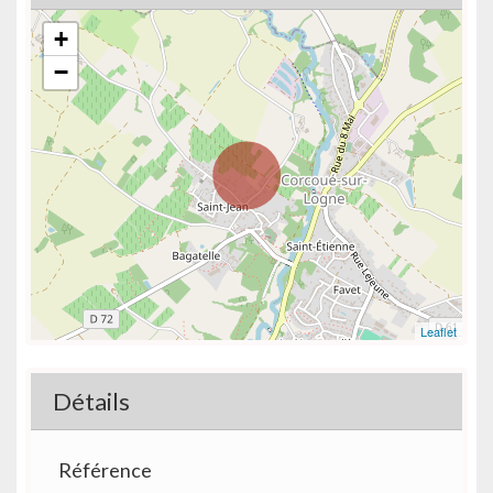
+
−
Leaflet
Détails
Référence