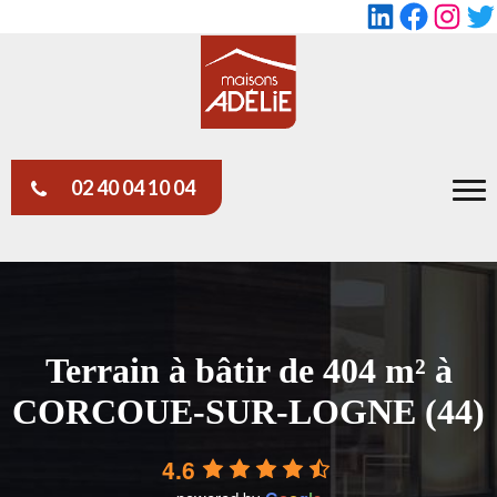
LinkedIn
Faceboo
Insta
Tw
02 40 04 10 04
Terrain à bâtir de 404 m² à
CORCOUE-SUR-LOGNE (44)
4.6