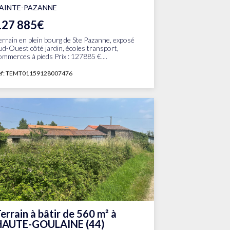
AINTE-PAZANNE
127 885€
errain en plein bourg de Ste Pazanne, exposé
ud-Ouest côté jardin, écoles transport,
ommerces à pieds Prix : 127885 €....
ef: TEMT01159128007476
errain à bâtir de 560 m² à
HAUTE-GOULAINE (44)