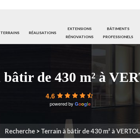
EXTENSIONS
BÂTIMENTS
 TERRAINS
RÉALISATIONS
RÉNOVATIONS
PROFESSIONELS
à bâtir de 430 m² à VE
4.6
powered by
G
o
o
g
l
e
Recherche
>
Terrain à bâtir de 430 m² à VERTOU