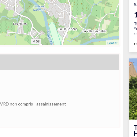
S
T
S
c
Leaflet
r
é - VRD non compris - assainissement
T