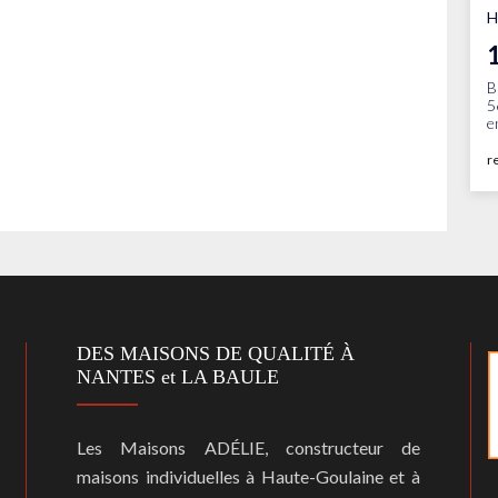
H
B
5
e
r
DES MAISONS DE QUALITÉ À
NANTES et LA BAULE
Les Maisons ADÉLIE, constructeur de
maisons individuelles à Haute-Goulaine et à