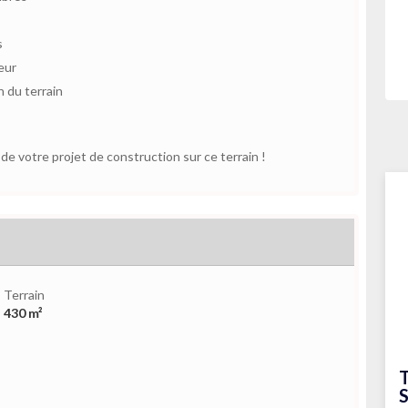
s
eur
 du terrain
e votre projet de construction sur ce terrain !
Terrain
430 m²
T