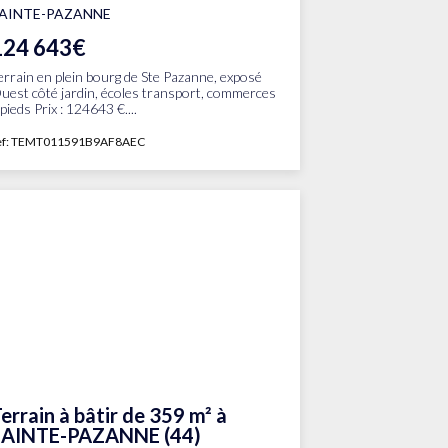
AINTE-PAZANNE
124 643€
errain en plein bourg de Ste Pazanne, exposé
uest côté jardin, écoles transport, commerces
 pieds Prix : 124643 €....
ef: TEMT011591B9AF8AEC
errain à bâtir de 359 m² à
SAINTE-PAZANNE (44)