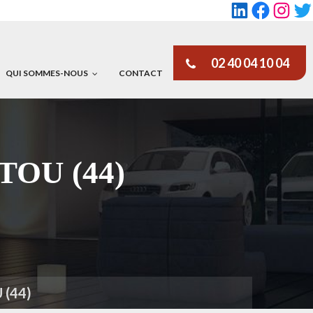
LinkedIn
Faceboo
Insta
Tw
02 40 04 10 04
QUI SOMMES-NOUS
CONTACT
RTOU (44)
 (44)