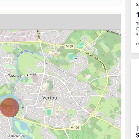
S
T
O
à
r
T