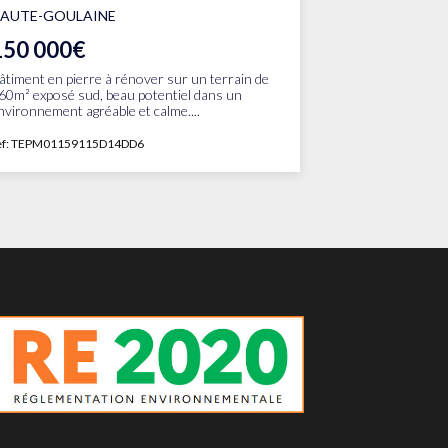
AUTE-GOULAINE
150 000€
âtiment en pierre à rénover sur un terrain de
60m² exposé sud, beau potentiel dans un
nvironnement agréable et calme....
ef: TEPM01159115D14DD6