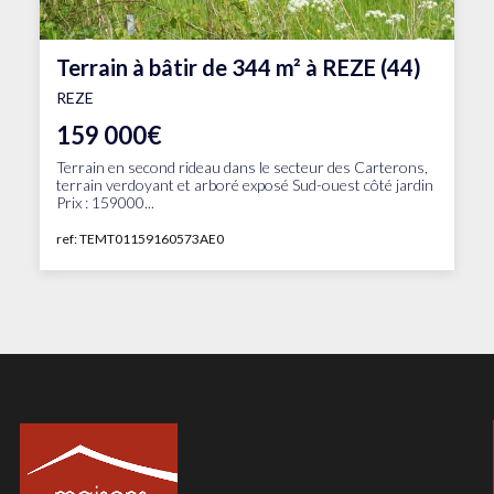
Terrain à bâtir de 344 m² à REZE (44)
REZE
159 000€
Terrain en second rideau dans le secteur des Carterons,
terrain verdoyant et arboré exposé Sud-ouest côté jardin
Prix : 159000...
ref: TEMT01159160573AE0