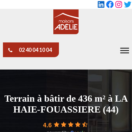
LinkedIn
Faceboo
Insta
Tw
02 40 04 10 04
Terrain à bâtir de 436 m² à LA
HAIE-FOUASSIERE (44)
4.6