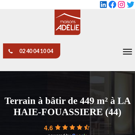
LinkedIn
Faceboo
Insta
Tw
02 40 04 10 04
Terrain à bâtir de 449 m² à LA
HAIE-FOUASSIERE (44)
4.6