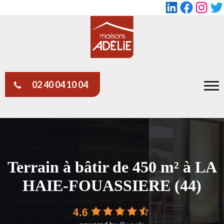
LinkedIn
Faceboo
Insta
Tw
02 40 04 10 04
Terrain à bâtir de 450 m² à LA
HAIE-FOUASSIERE (44)
4.6