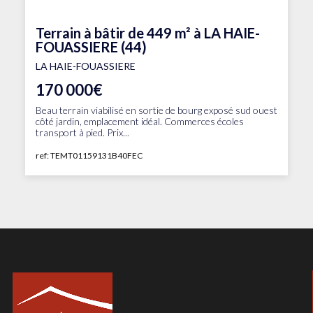
Terrain à bâtir de 449 m² à LA HAIE-
FOUASSIERE (44)
LA HAIE-FOUASSIERE
170 000€
Beau terrain viabilisé en sortie de bourg exposé sud ouest
côté jardin, emplacement idéal. Commerces écoles
transport à pied. Prix...
ref: TEMT01159131B40FEC