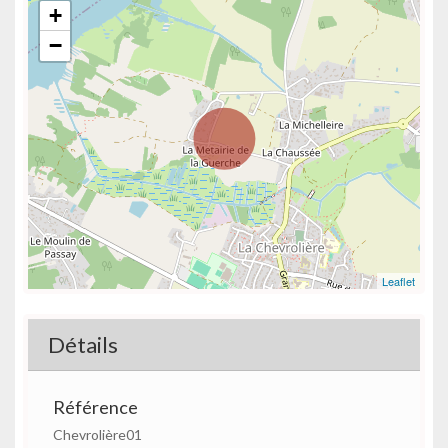
+
−
Leaflet
Détails
Référence
Chevrolière01