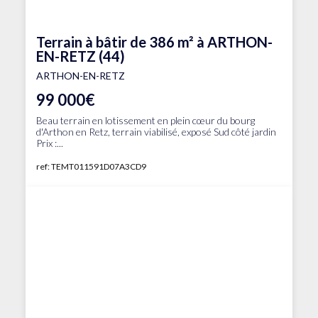
Terrain à bâtir de 386 m² à ARTHON-
EN-RETZ (44)
ARTHON-EN-RETZ
99 000€
Beau terrain en lotissement en plein cœur du bourg
d'Arthon en Retz, terrain viabilisé, exposé Sud côté jardin
Prix :...
ref: TEMT011591D07A3CD9