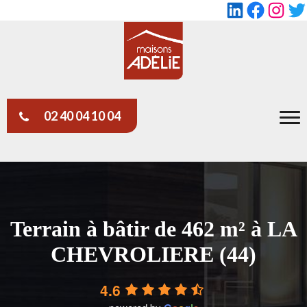
LinkedIn
Faceboo
Insta
Tw
02 40 04 10 04
Terrain à bâtir de 462 m² à LA
CHEVROLIERE (44)
4.6