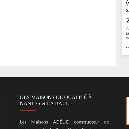
(
S
A
p
d
r
DES MAISONS DE QUALITÉ À
NANTES et LA BAULE
Les Maisons ADÉLIE, constructeur de