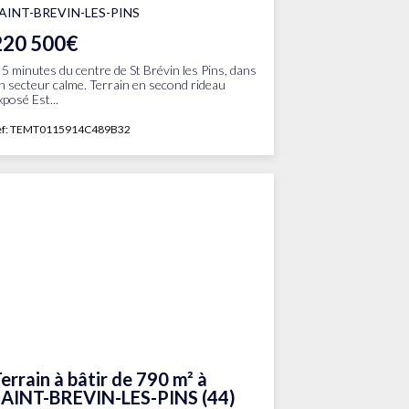
AINT-BREVIN-LES-PINS
220 500€
 5 minutes du centre de St Brévin les Pins, dans
n secteur calme. Terrain en second rideau
xposé Est...
ef: TEMT0115914C489B32
errain à bâtir de 790 m² à
SAINT-BREVIN-LES-PINS (44)