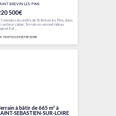
AINT-BREVIN-LES-PINS
220 500€
 5 minutes du centre de St Brévin les Pins, dans
n secteur calme. Terrain en second rideau
xposé Est...
ef: TEMT011591EF8F3D9B
errain à bâtir de 665 m² à
SAINT-SEBASTIEN-SUR-LOIRE