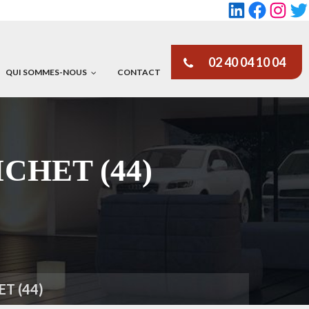
LinkedIn
Faceboo
Insta
Tw
02 40 04 10 04
QUI SOMMES-NOUS
CONTACT
NICHET (44)
ET (44)