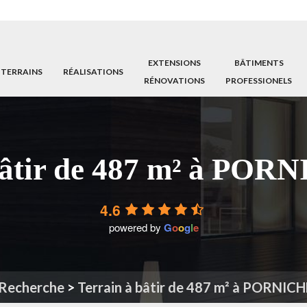
EXTENSIONS
BÂTIMENTS
 TERRAINS
RÉALISATIONS
RÉNOVATIONS
PROFESSIONELS
bâtir de 487 m² à POR
4.6
powered by
G
o
o
g
l
e
Recherche
>
Terrain à bâtir de 487 m² à PORNICH