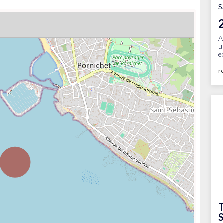
S
A
u
e
r
T