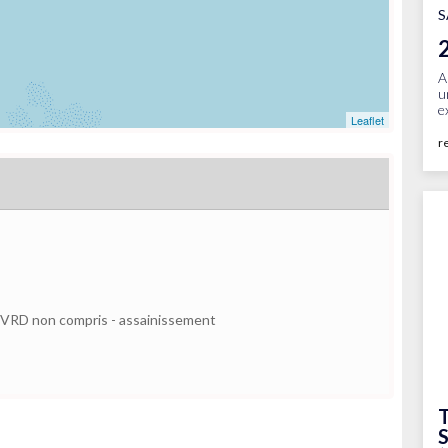
S
A
u
e
Leaflet
r
é - VRD non compris - assainissement
T