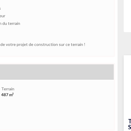
s
eur
 du terrain
e votre projet de construction sur ce terrain !
Terrain
487 m²
T