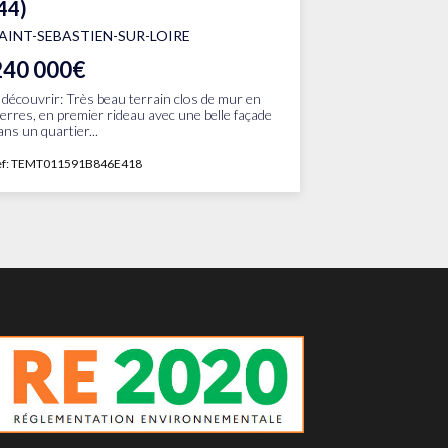
44)
AINT-SEBASTIEN-SUR-LOIRE
240 000€
 découvrir: Très beau terrain clos de mur en
ierres, en premier rideau avec une belle façade
ans un quartier...
ef: TEMT011591B846E418