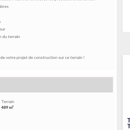
mbres
s
eur
 du terrain
e votre projet de construction sur ce terrain !
Terrain
489 m²
T