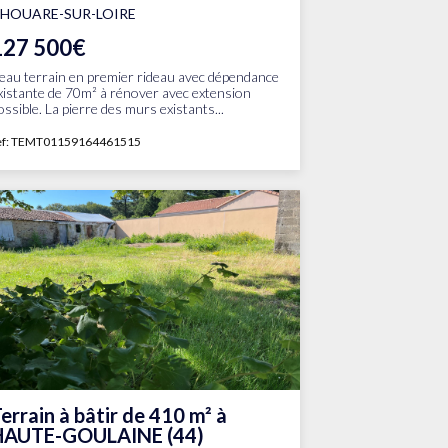
HOUARE-SUR-LOIRE
127 500€
eau terrain en premier rideau avec dépendance
xistante de 70m² à rénover avec extension
ossible. La pierre des murs existants...
ef: TEMT01159164461515
errain à bâtir de 410 m² à
HAUTE-GOULAINE (44)