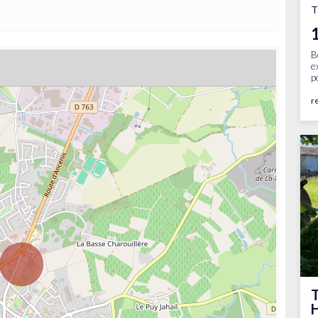
T
B
e
p
r
T