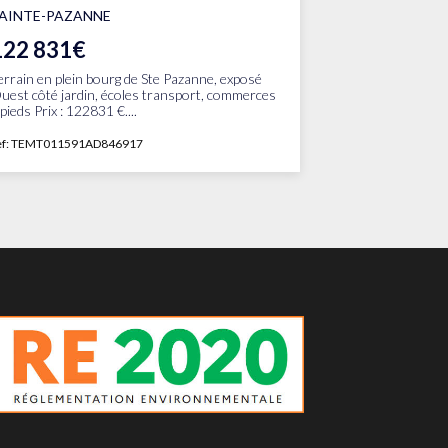
AINTE-PAZANNE
122 831€
errain en plein bourg de Ste Pazanne, exposé
uest côté jardin, écoles transport, commerces
 pieds Prix : 122831 €....
ef: TEMT011591AD846917