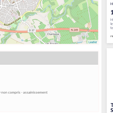
H
H
l
t
r
Leaflet
VRD non compris - assainissement
T