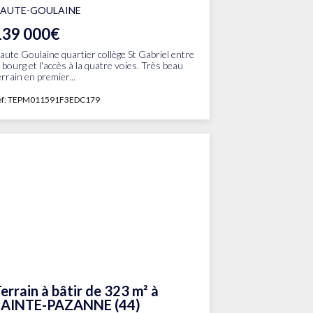
AUTE-GOULAINE
139 000€
aute Goulaine quartier collège St Gabriel entre
e bourg et l'accès à la quatre voies. Très beau
errain en premier...
ef: TEPM011591F3EDC179
errain à bâtir de 323 m² à
SAINTE-PAZANNE (44)