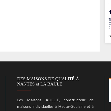
S
T
O
à
r
DES MAISONS DE QUALITÉ À
NANTES et LA BAULE
Les Maisons ADÉLIE, constructeur de
maisons individuelles à Haute-Goulaine et à