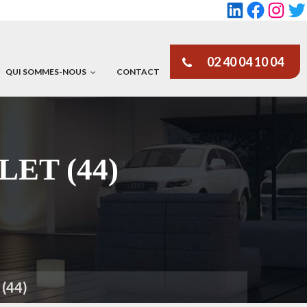
LinkedIn
Faceboo
Insta
Tw
02 40 04 10 04
QUI SOMMES-NOUS
CONTACT
LLET (44)
 (44)