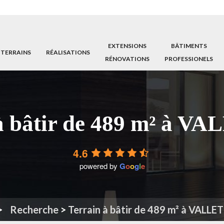
EXTENSIONS
BÂTIMENTS
 TERRAINS
RÉALISATIONS
RÉNOVATIONS
PROFESSIONELS
à bâtir de 489 m² à VA
4.6
powered by
G
o
o
g
l
e
Recherche
>
Terrain à bâtir de 489 m² à VALLET