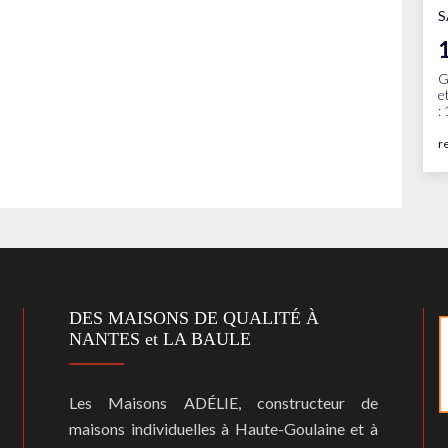
S
G
e
:
r
DES MAISONS DE QUALITÉ À
NANTES et LA BAULE
Les Maisons ADÉLIE, constructeur de
maisons individuelles à Haute-Goulaine et à