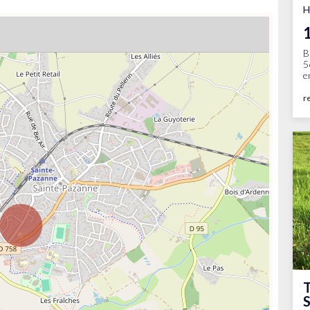
H
B
5
e
r
T