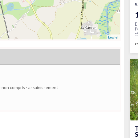
S
E
l
c
Leaflet
r
VRD non compris - assainissement
T