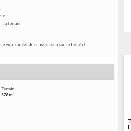
s
eur
 du terrain
e votre projet de construction sur ce terrain !
Terrain
576 m²
T