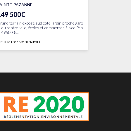
AINTE-PAZANNE
149 500€
rand terrain exposé sud côté jardin proche gare
t du centre-ville, écoles et commerces à pied Prix
 149500 €....
ef: TEMT0115913F3683EB