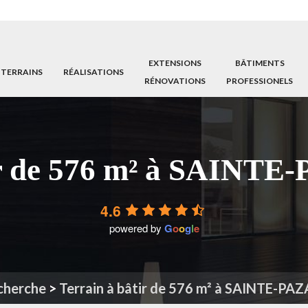
EXTENSIONS
BÂTIMENTS
 TERRAINS
RÉALISATIONS
RÉNOVATIONS
PROFESSIONELS
ir de 576 m² à SAINT
4.6
powered by
G
o
o
g
l
e
cherche
>
Terrain à bâtir de 576 m² à SAINTE-PA