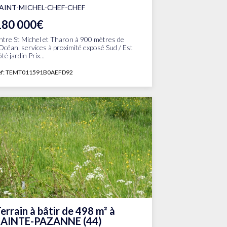
AINT-MICHEL-CHEF-CHEF
180 000€
ntre St Michel et Tharon à 900 mètres de
'Océan, services à proximité exposé Sud / Est
ôté jardin Prix...
ef: TEMT011591B0AEFD92
errain à bâtir de 498 m² à
SAINTE-PAZANNE (44)