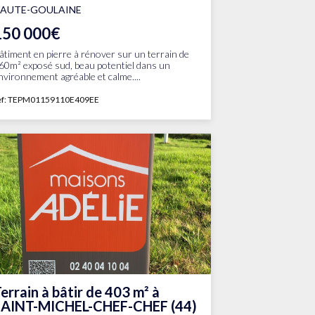
AUTE-GOULAINE
150 000€
âtiment en pierre à rénover sur un terrain de
60m² exposé sud, beau potentiel dans un
nvironnement agréable et calme....
ef: TEPM01159110E409EE
errain à bâtir de 403 m² à
SAINT-MICHEL-CHEF-CHEF (44)