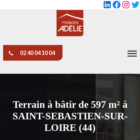
LinkedIn
Faceboo
Insta
Tw
02 40 04 10 04
Terrain à bâtir de 597 m² à
SAINT-SEBASTIEN-SUR-
LOIRE (44)